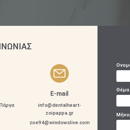
ΙΝΩΝΙΑΣ
Ονομ
Θέμα
η
E-mail
 Πάργα
info@dentalheart-
zoipappa.gr
Μήνυ
zoe94@windowslive.com